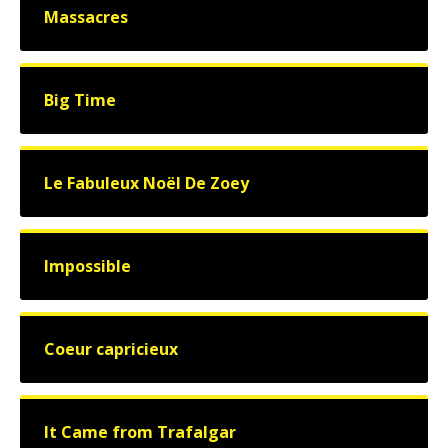
Massacres
Big Time
Le Fabuleux Noël De Zoey
Impossible
Coeur capricieux
It Came from Trafalgar