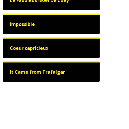
Le Fabuleux Noël De Zoey
Impossible
Coeur capricieux
It Came from Trafalgar