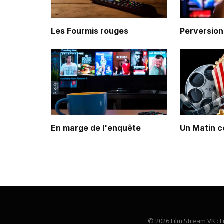
Les Fourmis rouges
Perversion
En marge de l'enquête
Un Matin c
© 2026 Film Stream VK : F