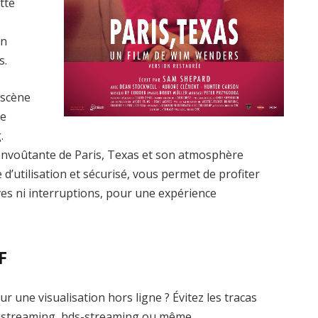
tte
un
s.
 scène
le
.
envoûtante de Paris, Texas et son atmosphère
 d’utilisation et sécurisé, vous permet de profiter
ives ni interruptions, pour une expérience
F
r une visualisation hors ligne ? Évitez les tracas
ustreaming, hds-streaming ou même