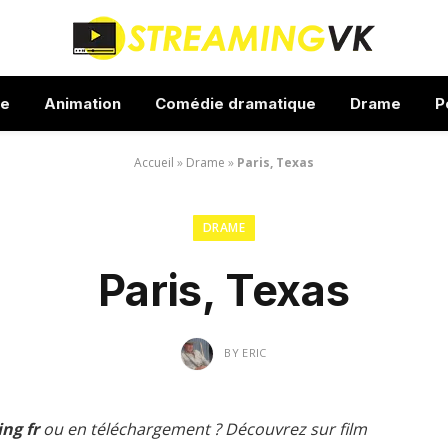
ue
Animation
Comédie dramatique
Drame
P
Accueil
»
Drame
»
Paris, Texas
DRAME
Paris, Texas
BY
ERIC
ng fr
ou en téléchargement ? Découvrez sur film