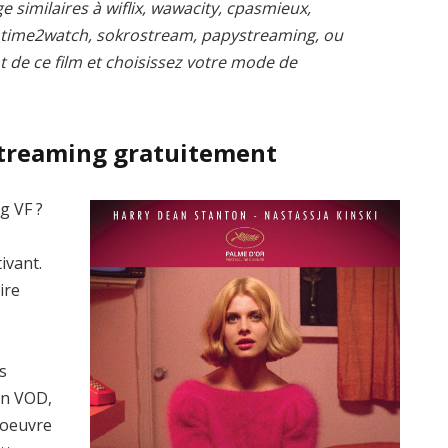
e similaires à wiflix, wawacity, cpasmieux,
, time2watch, sokrostream, papystreaming, ou
t de ce film et choisissez votre mode de
streaming gratuitement
g VF ?
ivant.
ire
s
en VOD,
’oeuvre