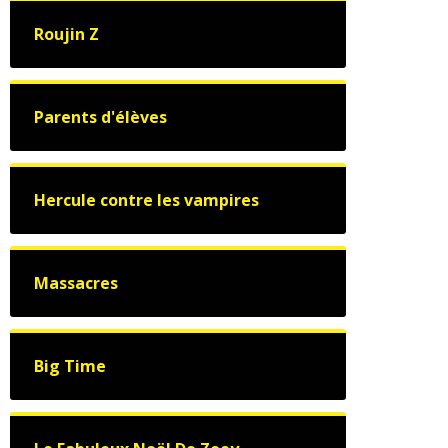
Roujin Z
Parents d'élèves
Hercule contre les vampires
Massacres
Big Time