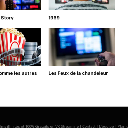
 Story
1969
omme les autres
Les Feux de la chandeleur
ilms illimités et 100% Gratuits en VK Streaming |
Contact
|
L'équipe
|
Plan d