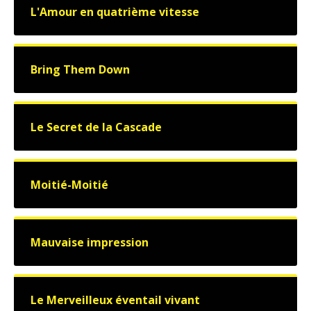
L'Amour en quatrième vitesse
Bring Them Down
Le Secret de la Cascade
Moitié-Moitié
Mauvaise impression
Le Merveilleux éventail vivant