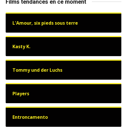
Films tendances en ce moment
L'Amour, six pieds sous terre
Kasty K.
Tommy und der Luchs
Players
Entroncamento