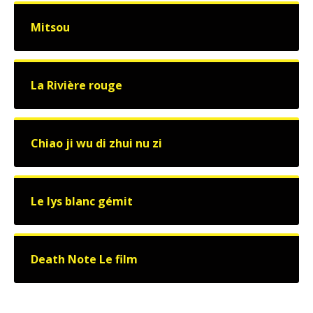
Mitsou
La Rivière rouge
Chiao ji wu di zhui nu zi
Le lys blanc gémit
Death Note Le film