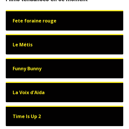
Fete foraine rouge
Le Métis
Funny Bunny
La Voix d'Aida
Time Is Up 2